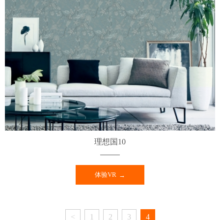
理想国10
体验VR
<
1
2
3
4