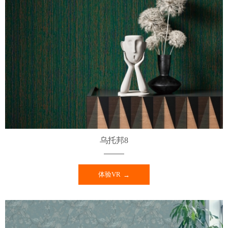
乌托邦8
体验VR