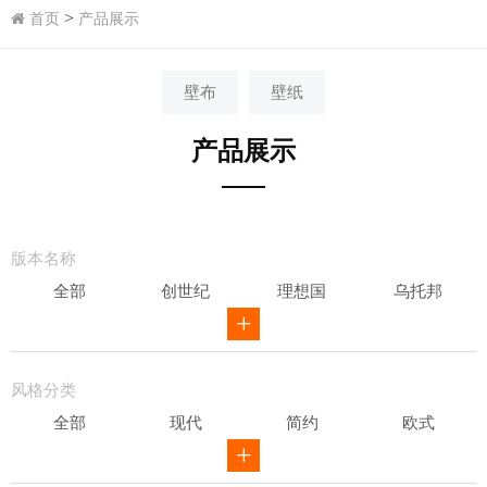
>
首页
产品展示
壁布
壁纸
产品展示
版本名称
全部
创世纪
理想国
乌托邦
威尔第
ID
骑士风范
其他
风格分类
全部
现代
简约
欧式
新中式
田园
美式
素色