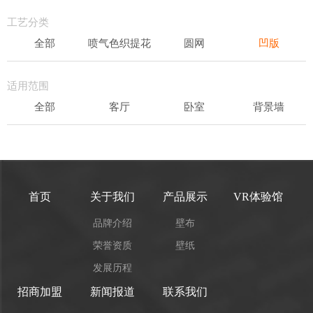
轻奢
工艺分类
全部
喷气色织提花
圆网
凹版
表面发泡
易洁
适用范围
全部
客厅
卧室
背景墙
书房
办公场所
儿童房
首页
关于我们
产品展示
VR体验馆
品牌介绍
壁布
荣誉资质
壁纸
发展历程
招商加盟
新闻报道
联系我们