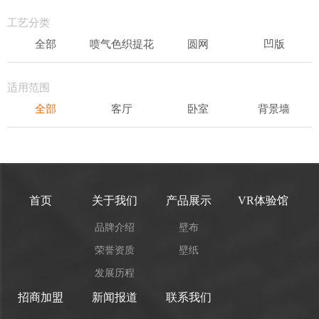
轻奢
工艺分类
全部
喷气色织提花
圆网
凹版
表面发泡
易洁
适用范围
全部
客厅
卧室
背景墙
书房
办公场所
儿童房
首页
关于我们
产品展示
VR体验馆
品牌介绍
壁布
荣誉资质
壁纸
发展历程
招商加盟
新闻报道
联系我们