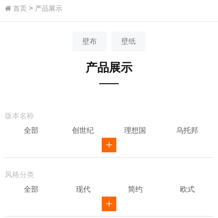
>
首页
产品展示
壁布
壁纸
产品展示
版本名称
全部
创世纪
理想国
乌托邦
威尔第
ID
骑士风范
其他
风格分类
全部
现代
简约
欧式
新中式
田园
美式
素色