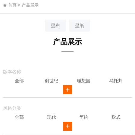
>
首页
产品展示
壁布
壁纸
产品展示
版本名称
全部
创世纪
理想国
乌托邦
威尔第
ID
骑士风范
其他
风格分类
全部
现代
简约
欧式
新中式
田园
美式
素色