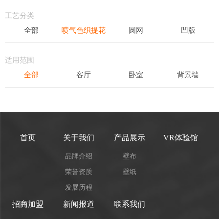
轻奢
工艺分类
全部
喷气色织提花
圆网
凹版
表面发泡
易洁
适用范围
全部
客厅
卧室
背景墙
书房
办公场所
儿童房
首页
关于我们
产品展示
VR体验馆
品牌介绍
壁布
荣誉资质
壁纸
发展历程
招商加盟
新闻报道
联系我们