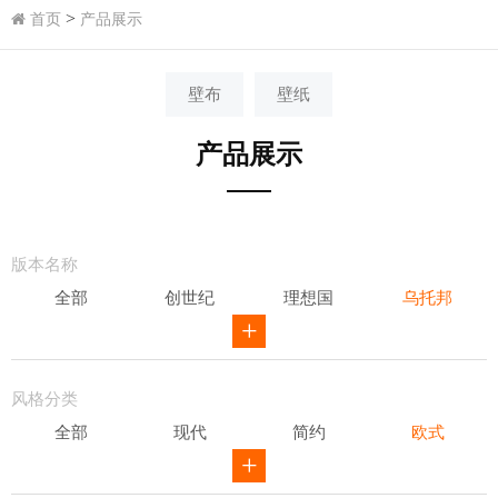
>
首页
产品展示
壁布
壁纸
产品展示
版本名称
全部
创世纪
理想国
乌托邦
威尔第
ID
骑士风范
其他
风格分类
全部
现代
简约
欧式
新中式
田园
美式
素色