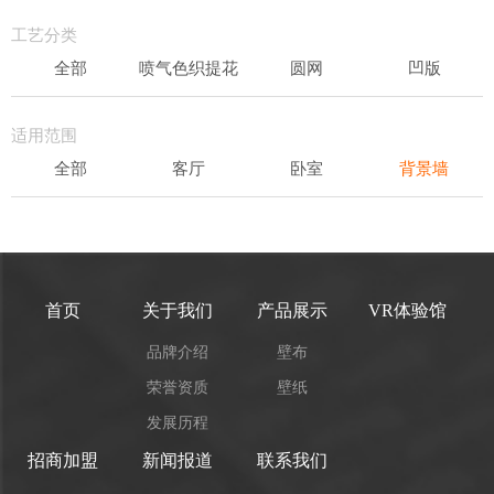
轻奢
工艺分类
全部
喷气色织提花
圆网
凹版
表面发泡
易洁
适用范围
全部
客厅
卧室
背景墙
书房
办公场所
儿童房
首页
关于我们
产品展示
VR体验馆
品牌介绍
壁布
荣誉资质
壁纸
发展历程
招商加盟
新闻报道
联系我们