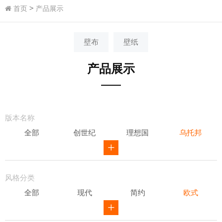
>
首页
产品展示
壁布
壁纸
产品展示
版本名称
全部
创世纪
理想国
乌托邦
威尔第
ID
骑士风范
其他
风格分类
全部
现代
简约
欧式
新中式
田园
美式
素色