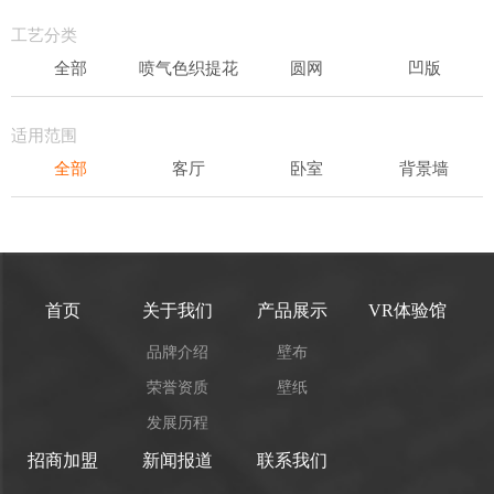
轻奢
工艺分类
全部
喷气色织提花
圆网
凹版
表面发泡
易洁
适用范围
全部
客厅
卧室
背景墙
书房
办公场所
儿童房
首页
关于我们
产品展示
VR体验馆
品牌介绍
壁布
荣誉资质
壁纸
发展历程
招商加盟
新闻报道
联系我们